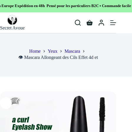
pédition en 48h Pensé pour les particuliers B2C • Commande facile et sécurisé
Skip
to
Shopping
content
Secret Avoue
cart
Home
Yeux
Mascara
👁️ Mascara Allongeant des Cils Effet 4d et