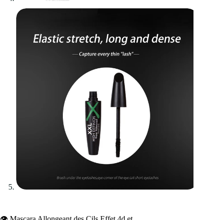
👁️ Mascara Allongeant des Cils Effet 4d et