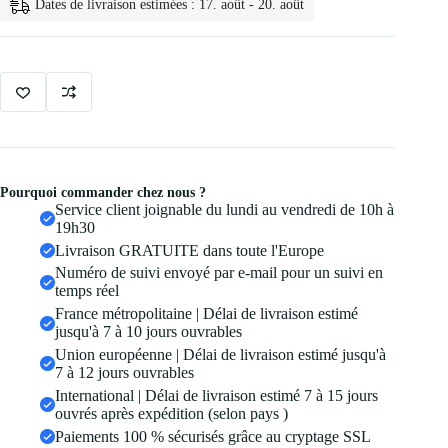
des
Dates de livraison estimées : 17. août - 20. août
Cils
Effet
4d
et
Pourquoi commander chez nous ?
Service client joignable du lundi au vendredi de 10h à
19h30
Livraison GRATUITE dans toute l'Europe
Numéro de suivi envoyé par e-mail pour un suivi en
temps réel
France métropolitaine | Délai de livraison estimé
jusqu'à 7 à 10 jours ouvrables
Union européenne | Délai de livraison estimé jusqu'à
7 à 12 jours ouvrables
International | Délai de livraison estimé 7 à 15 jours
ouvrés après expédition (selon pays )
Paiements 100 % sécurisés grâce au cryptage SSL