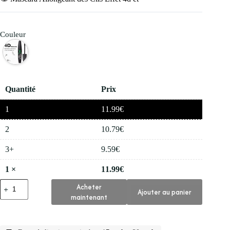
Couleur
Quantité
Prix
1
11.99
€
2
10.79
€
3+
9.59
€
1
×
11.99
€
quantité
Acheter
Ajouter au panier
de
maintenant
👁️
Mascara
Allongeant