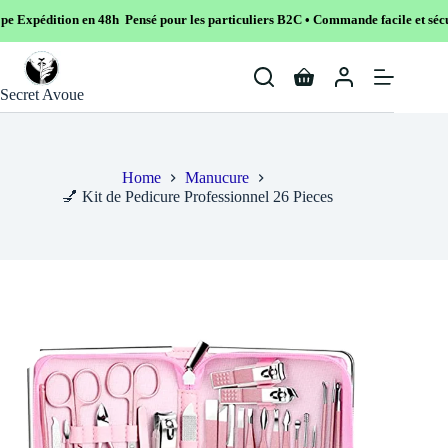
n 48h Pensé pour les particuliers B2C • Commande facile et sécurisé
Skip
to
Shopping
content
Secret Avoue
cart
Home
Manucure
💅 Kit de Pedicure Professionnel 26 Pieces