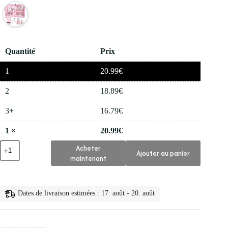
Quantité
Prix
1
20.99
€
2
18.89
€
3+
16.79
€
1
×
20.99
€
quantité
Acheter
Ajouter au panier
de
maintenant
💅
Kit
de
Pedicure
Dates de livraison estimées : 17. août - 20. août
Professionnel
26
Pieces