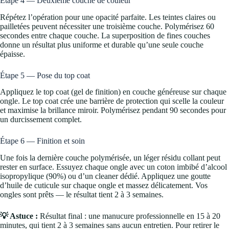
Étape 4 — Deuxième couche de couleur
Répétez l’opération pour une opacité parfaite. Les teintes claires ou
pailletées peuvent nécessiter une troisième couche. Polymérisez 60
secondes entre chaque couche. La superposition de fines couches
donne un résultat plus uniforme et durable qu’une seule couche
épaisse.
Étape 5 — Pose du top coat
Appliquez le top coat (gel de finition) en couche généreuse sur chaque
ongle. Le top coat crée une barrière de protection qui scelle la couleur
et maximise la brillance miroir. Polymérisez pendant 90 secondes pour
un durcissement complet.
Étape 6 — Finition et soin
Une fois la dernière couche polymérisée, un léger résidu collant peut
rester en surface. Essuyez chaque ongle avec un coton imbibé d’alcool
isopropylique (90%) ou d’un cleaner dédié. Appliquez une goutte
d’huile de cuticule sur chaque ongle et massez délicatement. Vos
ongles sont prêts — le résultat tient 2 à 3 semaines.
💡 Astuce :
Résultat final : une manucure professionnelle en 15 à 20
minutes, qui tient 2 à 3 semaines sans aucun entretien. Pour retirer le