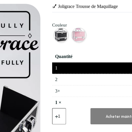
💅 Joligrace Trousse de Maquillage
Couleur
Quantité
1
2
3+
1
×
quantité
de
Acheter maint
💅
Joligrace
Trousse