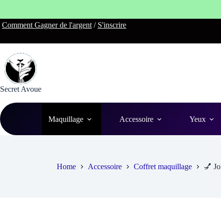
Skip
Comment Gagner de l'argent
/
S'inscrire
to
content
Secret Avoue
Maquillage
Accessoire
Yeux
Home
Accessoire
Coffret maquillage
💅 Jo