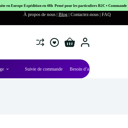
on en 48h Pensé pour les particuliers B2C • Commande facile et sécurisé
À propos de nous |
Blog
| Contactez-nous | FAQ
Shopping
cart
ge
Suivie de commande
Besoin d’aide ?