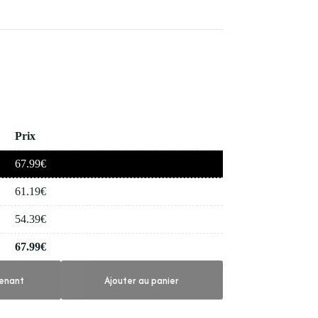
Prix
67.99
€
61.19
€
54.39
€
67.99
€
enant
Ajouter au panier