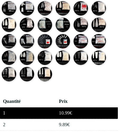
Quantité
Prix
1
10.99
€
2
9.89
€