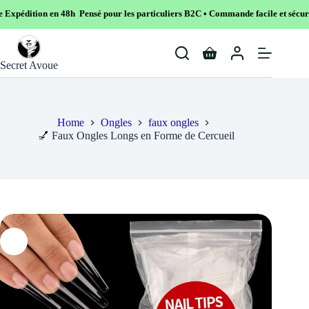
48h Pensé pour les particuliers B2C • Commande facile et sécurisé
Skip
to
Shopping
content
Secret Avoue
cart
Home
Ongles
faux ongles
💅 Faux Ongles Longs en Forme de Cercueil