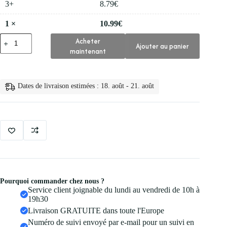
3+
8.79
€
1
×
10.99
€
quantité
Acheter
Ajouter au panier
de
maintenant
💅
Faux
Ongles
Longs
Dates de livraison estimées : 18. août - 21. août
en
Forme
de
Cercueil
Pourquoi commander chez nous ?
Service client joignable du lundi au vendredi de 10h à
19h30
Livraison GRATUITE dans toute l'Europe
Numéro de suivi envoyé par e-mail pour un suivi en