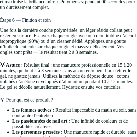
et maximise la brillance miroir. Polymérisez pendant 90 secondes pour
un durcissement complet.
Étape 6 — Finition et soin
Une fois la dernière couche polymérisée, un léger résidu collant peut
rester en surface. Essuyez chaque ongle avec un coton imbibé d’alcool
isopropylique (90%) ou d’un cleaner dédié. Appliquez une goutte
d’huile de cuticule sur chaque ongle et massez délicatement. Vos
ongles sont prêts — le résultat tient 2 à 3 semaines.
💡 Astuce :
Résultat final : une manucure professionnelle en 15 à 20
minutes, qui tient 2 à 3 semaines sans aucun entretien. Pour retirer le
gel, ne grattez jamais. Utilisez la méthode de dépose douce : cotons
imbibés d’acétone enveloppés d’aluminium pendant 10 à 12 minutes.
Le gel se décolle naturellement. Hydratez ensuite vos cuticules.
🎯 Pour qui est ce produit ?
Les femmes actives :
Résultat impeccable du matin au soir, sans
contrainte d’entretien
Les passionnées de nail art :
Une infinité de couleurs et de
possibilités créatives
Les personnes pressées :
Une manucure rapide et durable, sans