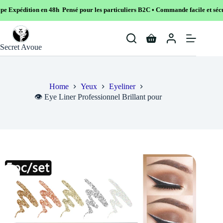
en 48h Pensé pour les particuliers B2C • Commande facile et sécurisé
Skip
to
Shopping
content
Secret Avoue
cart
Home
Yeux
Eyeliner
👁️ Eye Liner Professionnel Brillant pour