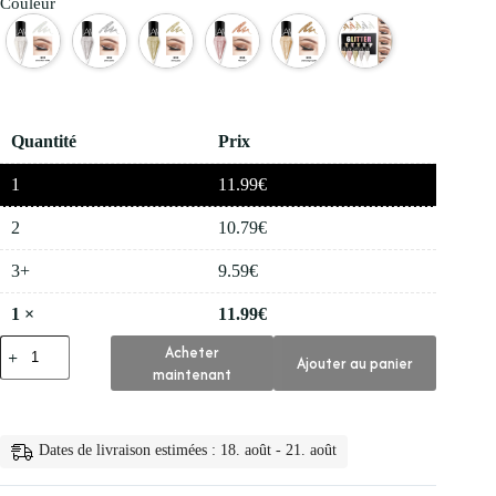
Couleur
Quantité
Prix
1
11.99
€
2
10.79
€
3+
9.59
€
1
×
11.99
€
quantité
Acheter
Ajouter au panier
de
maintenant
👁️
Eye
Liner
Professionnel
Dates de livraison estimées : 18. août - 21. août
Brillant
pour