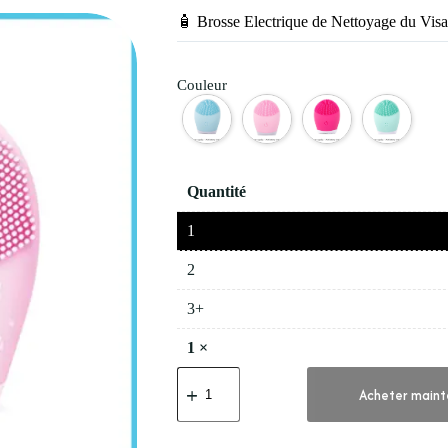
🧴 Brosse Electrique de Nettoyage du Vis
Couleur
Quantité
1
2
3+
1
×
quantité
de
Acheter maint
🧴
Brosse
Electrique