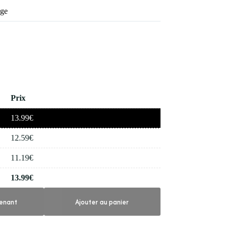
age
Prix
13.99
€
12.59
€
11.19
€
13.99
€
enant
Ajouter au panier