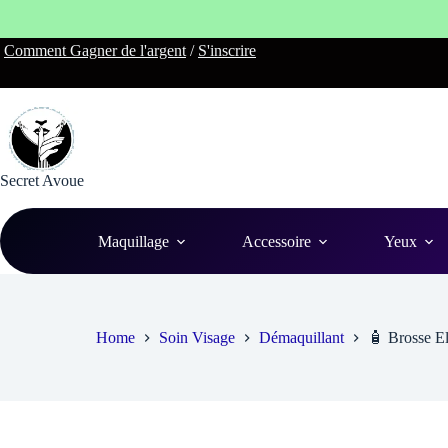
Skip
Comment Gagner de l'argent
/
S'inscrire
to
content
Secret Avoue
Maquillage
Accessoire
Yeux
Home
Soin Visage
Démaquillant
🧴 Brosse El