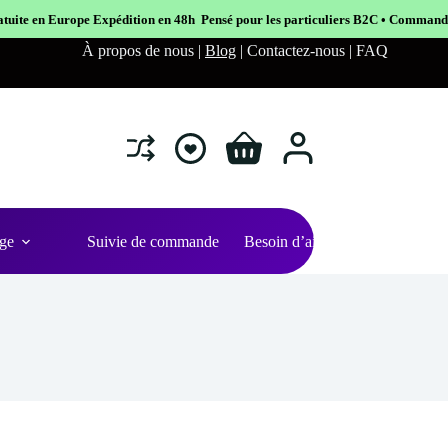
tion en 48h Pensé pour les particuliers B2C • Commande facile et sécurisé
À propos de nous |
Blog
| Contactez-nous | FAQ
Shopping
cart
ge
Suivie de commande
Besoin d’aide ?