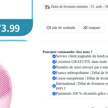
de
Nettoyage
Dates de livraison estimées : 15. août - 18
du
Visage
Liste de souhaits
Compare
Pourquoi commander chez nous ?
Service client joignable du lundi
Livraison GRATUITE dans toute 
Numéro de suivi envoyé par e-mail
France métropolitaine | Délai de li
Union européenne | Délai de livrai
International | Délai de livraison 
pays )
Paiements 100 % sécurisés grâce 