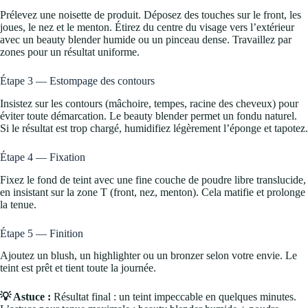
Prélevez une noisette de produit. Déposez des touches sur le front, les
joues, le nez et le menton. Étirez du centre du visage vers l’extérieur
avec un beauty blender humide ou un pinceau dense. Travaillez par
zones pour un résultat uniforme.
Étape 3 — Estompage des contours
Insistez sur les contours (mâchoire, tempes, racine des cheveux) pour
éviter toute démarcation. Le beauty blender permet un fondu naturel.
Si le résultat est trop chargé, humidifiez légèrement l’éponge et tapotez.
Étape 4 — Fixation
Fixez le fond de teint avec une fine couche de poudre libre translucide,
en insistant sur la zone T (front, nez, menton). Cela matifie et prolonge
la tenue.
Étape 5 — Finition
Ajoutez un blush, un highlighter ou un bronzer selon votre envie. Le
teint est prêt et tient toute la journée.
💡 Astuce :
Résultat final : un teint impeccable en quelques minutes.