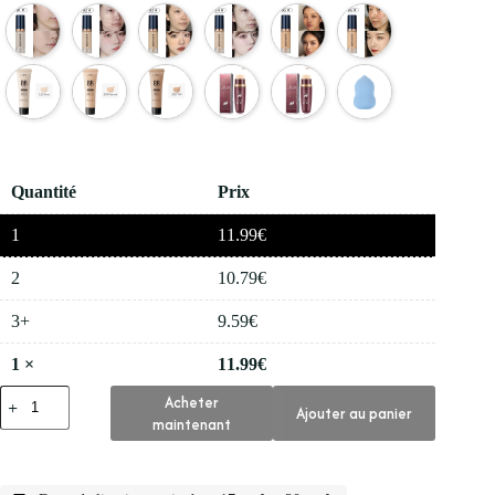
Quantité
Prix
1
11.99
€
2
10.79
€
3+
9.59
€
1
×
11.99
€
quantité
Acheter
Ajouter au panier
de
maintenant
✨
Bb
Cc
Fond