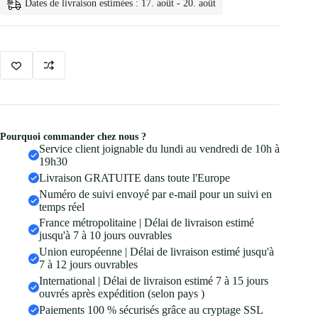
Dates de livraison estimées : 17. août - 20. août
de
Teint
Liquide
6
Couleurs
6
couleurs
Pourquoi commander chez nous ?
Service client joignable du lundi au vendredi de 10h à
19h30
Livraison GRATUITE dans toute l'Europe
Numéro de suivi envoyé par e-mail pour un suivi en
temps réel
France métropolitaine | Délai de livraison estimé
jusqu'à 7 à 10 jours ouvrables
Union européenne | Délai de livraison estimé jusqu'à
7 à 12 jours ouvrables
International | Délai de livraison estimé 7 à 15 jours
ouvrés après expédition (selon pays )
Paiements 100 % sécurisés grâce au cryptage SSL