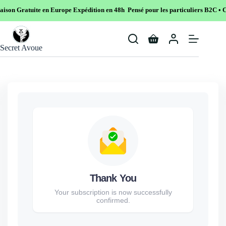
son Gratuite en Europe
Expédition en 48h Pensé pour les particuliers B2C • Co
Skip
to
Shopping
content
Secret Avoue
cart
Thank You
Your subscription is now successfully
confirmed.